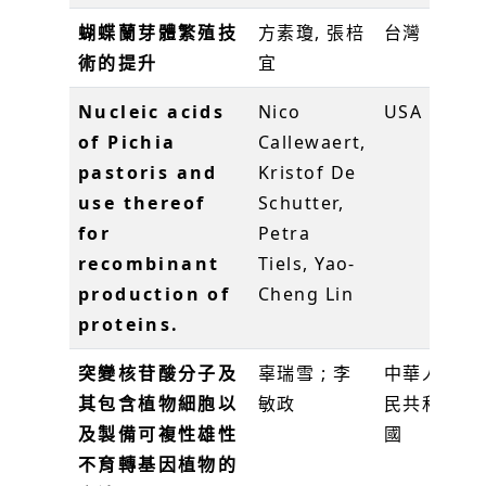
蝴蝶蘭芽體繁殖技
方素瓊, 張棓
台灣
術的提升
宜
1
Nucleic acids
Nico
USA
U
of Pichia
Callewaert,
pastoris and
Kristof De
use thereof
Schutter,
for
Petra
recombinant
Tiels, Yao-
production of
Cheng Lin
proteins.
突變核苷酸分子及
辜瑞雪 ; 李
中華人
C
其包含植物細胞以
敏政
民共和
及製備可複性雄性
國
不育轉基因植物的