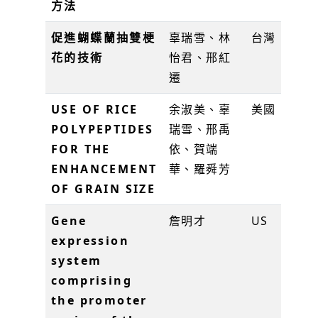
方法
促進蝴蝶蘭抽雙梗
辜瑞雪、林
台灣
1
花的技術
怡君、邢紅
遷
USE OF RICE
余淑美、辜
美國
U
POLYPEPTIDES
瑞雪、邢禹
B
FOR THE
依、賀端
ENHANCEMENT
華、羅舜芳
OF GRAIN SIZE
Gene
詹明才
US
P
expression
5
system
comprising
the promoter