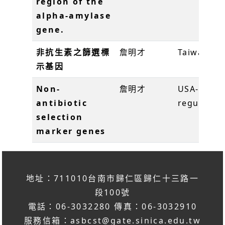
region of the
alpha-amylase
gene.
非抗生素之篩選標
詹明才
Taiwan
T
示基因
Non-
詹明才
USA-
U
antibiotic
regular
selection
marker genes
地址：711010台南市歸仁區歸仁十三路一
段100號
電話：06-3032280 傳真：06-3032910
服務信箱：
asbcst@gate.sinica.edu.tw