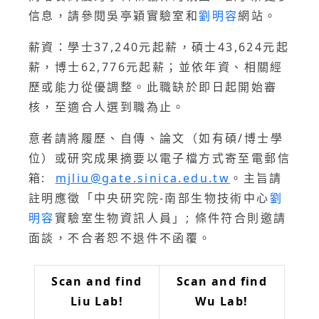
信息，請參閱吳亭穎實驗室和
劉明容
網站。
薪資：學士37,240元起薪，碩士43,624元起
薪，博士62,776元起薪；並依年資、相關經
歷或能力從優調整。此職缺於即日起開始審
核，至適合人選到職為止。
意者請將履歷、自傳、論文（如有碩/博士學
位）或研究成果摘要以電子檔方式寄至電郵信
箱:
mjliu@gate.sinica.edu.tw
。主旨請
註明應徵「中央研究院-南部生物技術中心
劉
明容
實驗室生物資訊人員」; 條件符合則邀請
面談，不合者恕不退件不函覆。
Scan and find
Scan and find
Liu Lab!
Wu Lab!