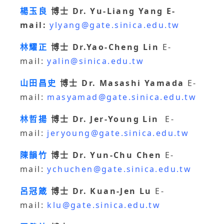
楊玉良
博士 Dr. Yu-Liang Yang
E-
mail:
ylyang@gate.sinica.edu.tw
林耀正
博士 Dr.Yao-Cheng Lin
E-
mail:
yalin@sinica.edu.tw
山田昌史
博士 Dr. Masashi Yamada
E-
mail:
masyamad@gate.sinica.edu.tw
林哲揚
博士 Dr. Jer-Young Lin
E-
mail:
jeryoung@gate.sinica.edu.tw
陳韻竹
博士 Dr. Yun-Chu Chen
E-
mail:
ychuchen@gate.sinica.edu.tw
呂冠箴
博士 Dr. Kuan-Jen Lu
E-
mail:
klu@gate.sinica.edu.tw