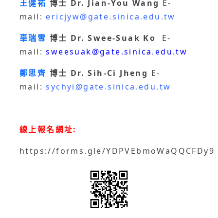
王健祐
博士 Dr. Jian-You Wang
E-
mail:
ericjyw@gate.sinica.edu.tw
辜瑞雪
博士 Dr. Swee-Suak Ko
E-
mail:
sweesuak@gate.sinica.edu.tw
鄭思齊
博士 Dr. Sih-Ci Jheng
E-
mail:
sychyi@gate.sinica.edu.tw
線上報名網址:
https://forms.gle/YDPVEbmoWaQQCFDy9